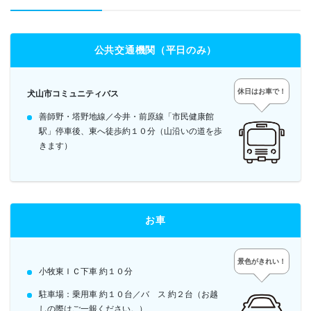
公共交通機関（平日のみ）
休日はお車で！
犬山市コミュニティバス
善師野・塔野地線／今井・前原線「市民健康館
駅」停車後、東へ徒歩約１０分（山沿いの道を歩
きます）
お車
景色がきれい！
小牧東ＩＣ下車 約１０分
駐車場：乗用車 約１０台／バ ス 約２台（お越
しの際はご一報ください。）