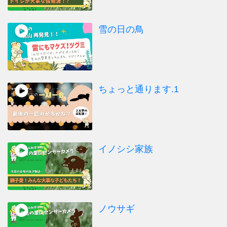
雪の日の鳥
ちょっと通ります.1
イノシシ家族
ノウサギ