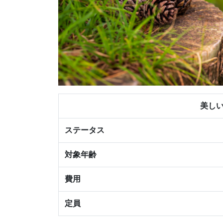
美し
ステータス
対象年齢
費用
定員